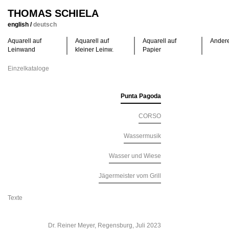
THOMAS SCHIELA
english
/
deutsch
Aquarell auf
Aquarell auf
Aquarell auf
Ander
Leinwand
kleiner Leinw.
Papier
Einzelkataloge
Punta Pagoda
CORSO
Wassermusik
Wasser und Wiese
Jägermeister vom Grill
Texte
Dr. Reiner Meyer, Regensburg, Juli 2023