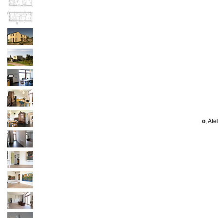
o
, At