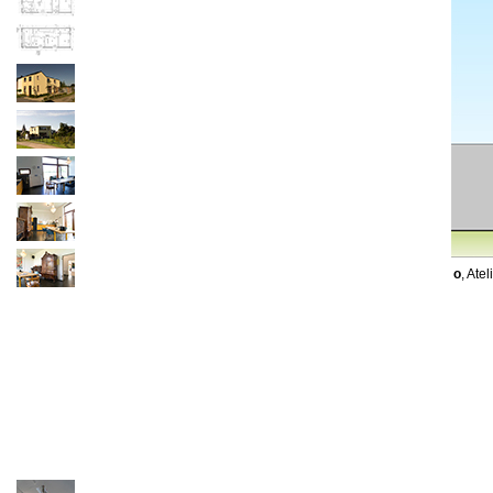
o
, At