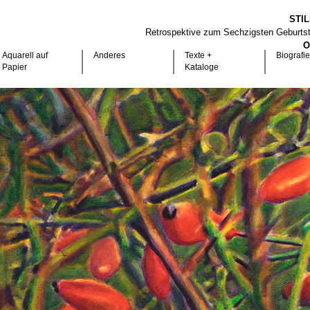
STI
Retrospektive zum Sechzigsten Geburts
O
Aquarell auf
Anderes
Texte +
Biografie
Papier
Kataloge