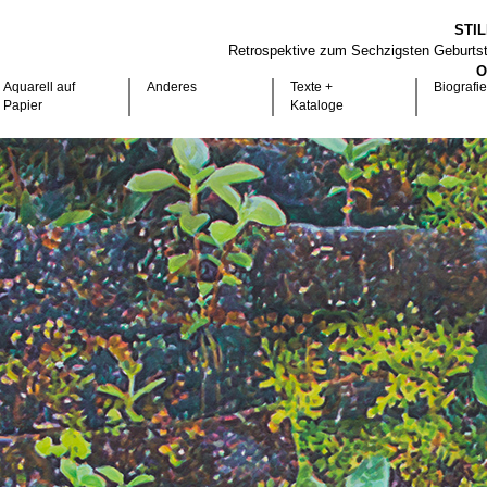
STI
Retrospektive zum Sechzigsten Geburts
O
Aquarell auf
Anderes
Texte +
Biografie
Papier
Kataloge